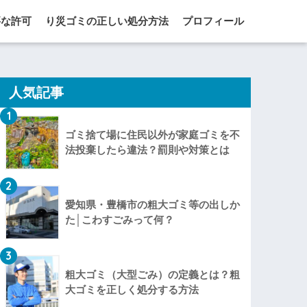
要な許可
り災ゴミの正しい処分方法
プロフィール
人気記事
1
ゴミ捨て場に住民以外が家庭ゴミを不
法投棄したら違法？罰則や対策とは
2
愛知県・豊橋市の粗大ゴミ等の出しか
た│こわすごみって何？
3
粗大ゴミ（大型ごみ）の定義とは？粗
大ゴミを正しく処分する方法