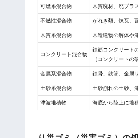
可燃系混合物
木質廃材、廃プラ
不燃性混合物
がれき類、煉瓦、
木質系混合物
木造建物の解体や
鉄筋コンクリート
コンクリート混合物
（コンクリートの
金属系混合物
鉄骨、鉄筋、金属
土砂系混合物
土砂崩れの土砂、
津波堆積物
海底から陸上に堆
り災ゴミ（災害ゴミ）の