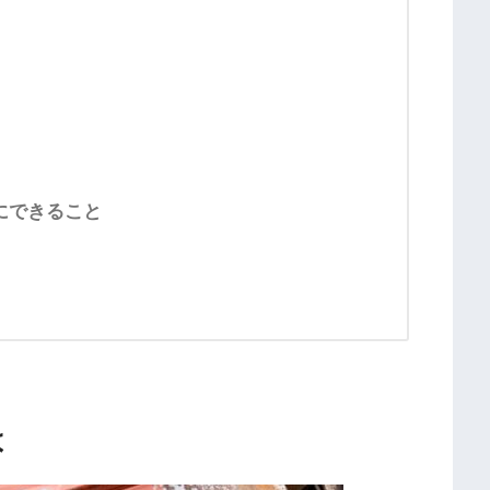
にできること
は